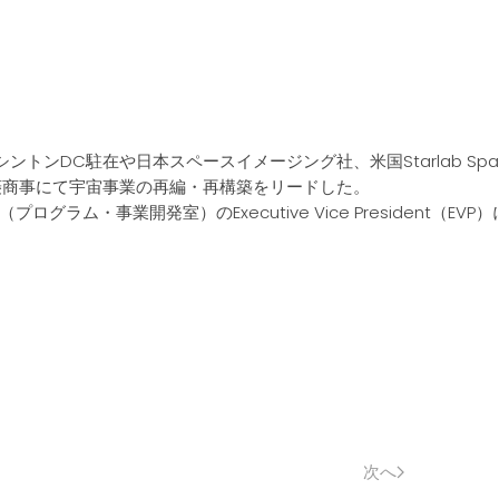
ンDC駐在や日本スペースイメージング社、米国Starlab Spa
菱商事にて宇宙事業の再編・再構築をリードした。
Office（プログラム・事業開発室）のExecutive Vice President（EVP
次へ