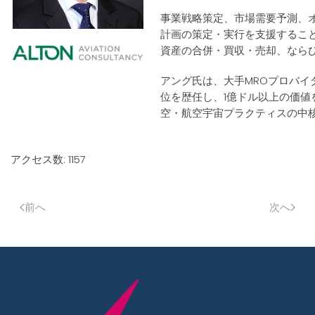
事業戦略策定、市場需要予測、
計画の策定・実行を支援するこ
資産の合併・買収・売却、なら
アング氏は、大手MROプロバイダ
位を歴任し、1億ドル以上の価値
空・航空宇宙プラクティスの中核
アクセス数: 1157
前へ
次へ