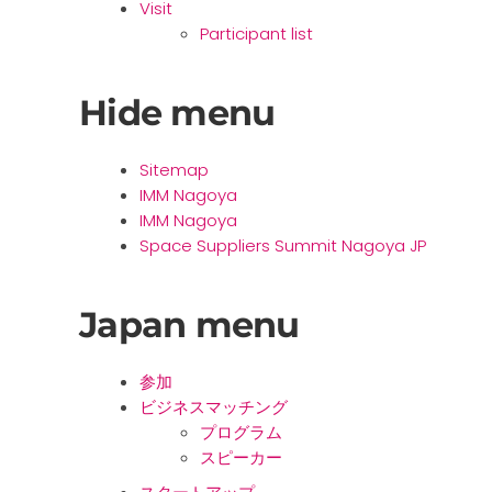
Visit
Participant list
Hide menu
Sitemap
IMM Nagoya
IMM Nagoya
Space Suppliers Summit Nagoya JP
Japan menu
参加
ビジネスマッチング
プログラム
スピーカー